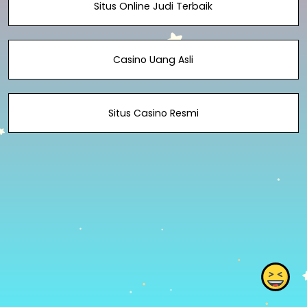
Situs Online Judi Terbaik
Casino Uang Asli
Situs Casino Resmi