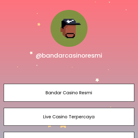
@bandarcasinoresmi
Bandar Casino Resmi
Live Casino Terpercaya