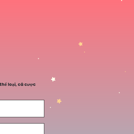
thể loại, cá cược