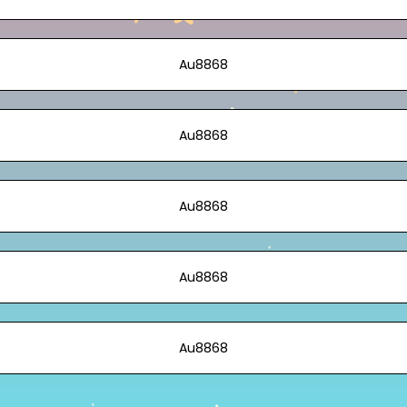
Au8868
Au8868
Au8868
Au8868
Au8868