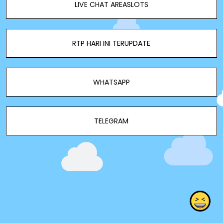
LIVE CHAT AREASLOTS
RTP HARI INI TERUPDATE
WHATSAPP
TELEGRAM