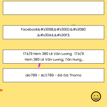
Facebook&#x306B;&#x30ED;&#x30B0
;&#x30A4;&#x30F3;
174/9 Hẻm 380 Lê Văn Lương · 174/9
Hẻm 380 Lê Văn Lương, Tân Hưng,
Quận 7, Thành phố Hồ Chí Minh, ベトナ
ム
alo789 - ALO789 - Đá Gà Thomo