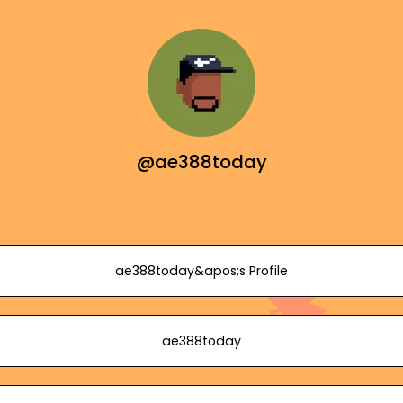
@ae388today
ae388today&apos;s Profile
ae388today