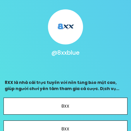
@8xxblue
8XX là nhà cái trực tuyến với nền tảng bảo mật cao,
giúp người chơi yên tâm tham gia cá cược. Dịch vụ
khách hàng chuyên nghiệp, nhanh chóng, và các trò
chơi đa dạng,
8XX
8XX