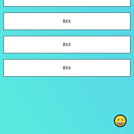
8XX
8XX
8XX