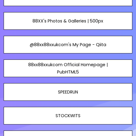
88XX's Photos & Galleries | 500px
@88xx88xxukcom's My Page - Qiita
88xx88xxukcom Official Homepage |
PubHTML5
SPEEDRUN
STOCKWITS