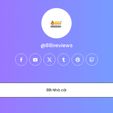
@88ireviews
facebook
youtube
twitter
tumblr
pinterest
twitch
88i Nhà cái