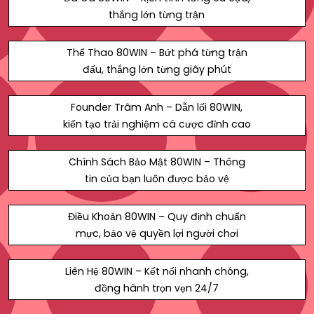
thắng lớn từng trận
Thể Thao 80WIN – Bứt phá từng trận
đấu, thắng lớn từng giây phút
Founder Trâm Anh – Dẫn lối 80WIN,
kiến tạo trải nghiệm cá cược đỉnh cao
Chính Sách Bảo Mật 80WIN – Thông
tin của bạn luôn được bảo vệ
Điều Khoản 80WIN – Quy định chuẩn
mực, bảo vệ quyền lợi người chơi
Liên Hệ 80WIN – Kết nối nhanh chóng,
đồng hành trọn vẹn 24/7