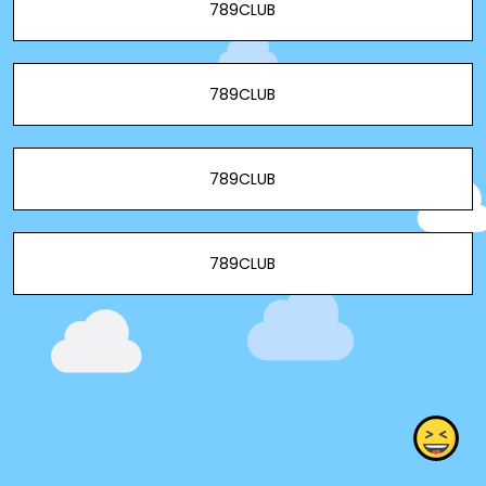
789CLUB
789CLUB
789CLUB
789CLUB