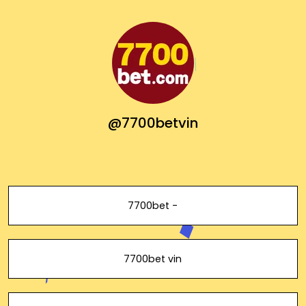
@7700betvin
7700bet -
7700bet vin