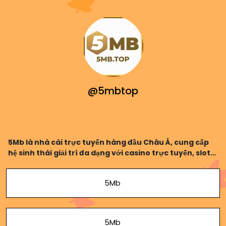
@5mbtop
5Mb là nhà cái trực tuyến hàng đầu Châu Á, cung cấp
hệ sinh thái giải trí đa dạng với casino trực tuyến, slot
game nổ hũ, cá cược thể thao, đá gà và lô đề, kèm tỷ lệ
kèo cập nhật liên tục.
5Mb
5Mb