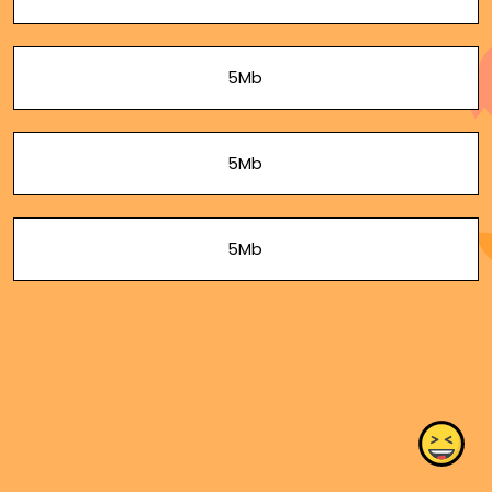
5Mb
5Mb
5Mb