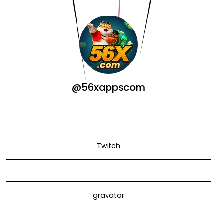
@56xappscom
Twitch
gravatar