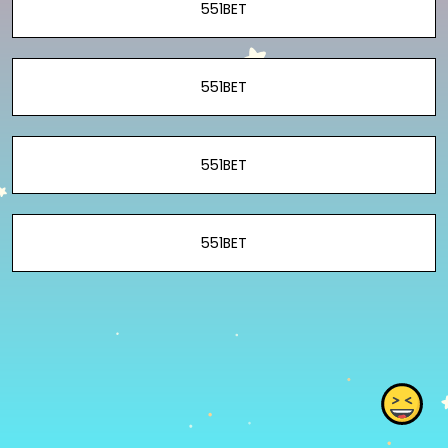
551BET
551BET
551BET
551BET