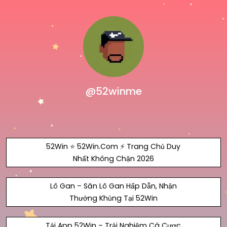
@52winme
52Win ⭐️ 52Win.Com ⚡️ Trang Chủ Duy
Nhất Không Chặn 2026
Lô Gan – Săn Lô Gan Hấp Dẫn, Nhận
Thưởng Khủng Tại 52Win
Tải App 52Win – Trải Nghiệm Cá Cược