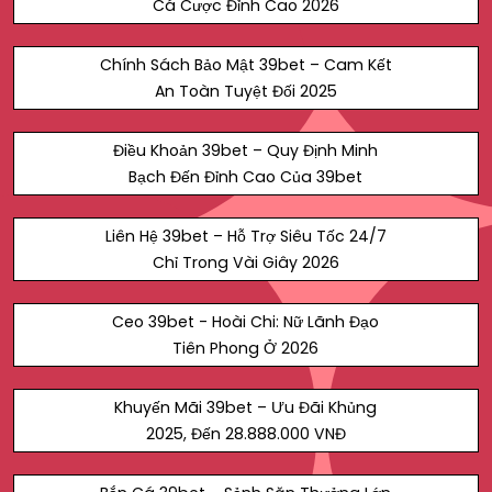
Cá Cược Đỉnh Cao 2026
Chính Sách Bảo Mật 39bet – Cam Kết
An Toàn Tuyệt Đối 2025
Điều Khoản 39bet – Quy Định Minh
Bạch Đến Đỉnh Cao Của 39bet
Liên Hệ 39bet – Hỗ Trợ Siêu Tốc 24/7
Chỉ Trong Vài Giây 2026
Ceo 39bet - Hoài Chi: Nữ Lãnh Đạo
Tiên Phong Ở 2026
Khuyến Mãi 39bet – Ưu Đãi Khủng
2025, Đến 28.888.000 VNĐ