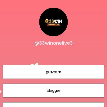
@33winonelive3
gravatar
blogger