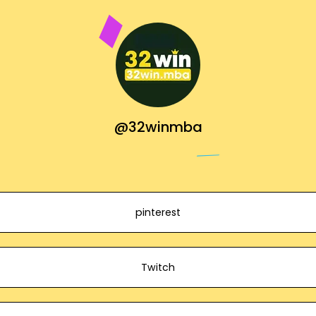
@32winmba
pinterest
Twitch