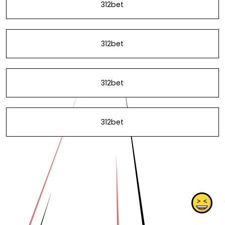
312bet
312bet
312bet
312bet