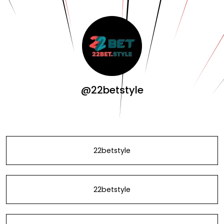
@22betstyle
22betstyle
22betstyle