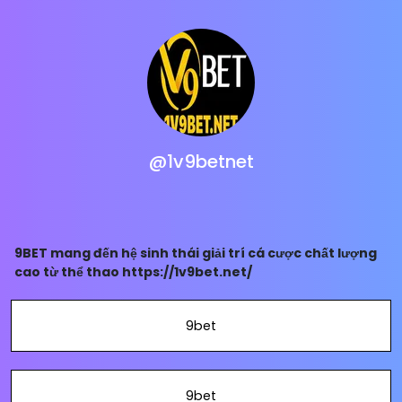
@1v9betnet
9BET mang đến hệ sinh thái giải trí cá cược chất lượng
cao từ thể thao https://1v9bet.net/
9bet
9bet