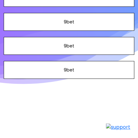
9bet
9bet
9bet