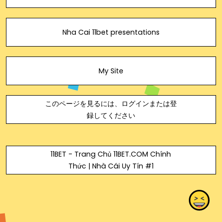
Nha Cai 11bet presentations
My Site
このページを見るには、ログインまたは登
録してください
11BET - Trang Chủ 11BET.COM Chính
Thức | Nhà Cái Uy Tín #1