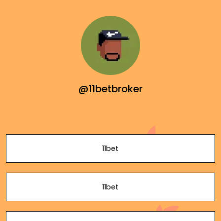
@11betbroker
11bet
11bet