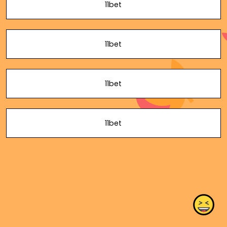
11bet
11bet
11bet
11bet